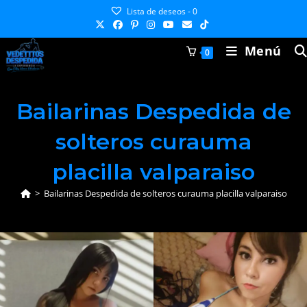
Ir
Lista de deseos -
0
al
contenido
Menú
0
Bailarinas Despedida de
solteros curauma
placilla valparaiso
>
Bailarinas Despedida de solteros curauma placilla valparaiso