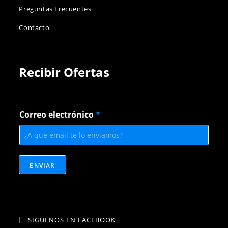
Preguntas Frecuentes
Contacto
Recibir Ofertas
C
Correo electrónico
*
o
r
r
e
o
C
ENVIAR
o
r
r
e
o
SIGUENOS EN FACEBOOK
e