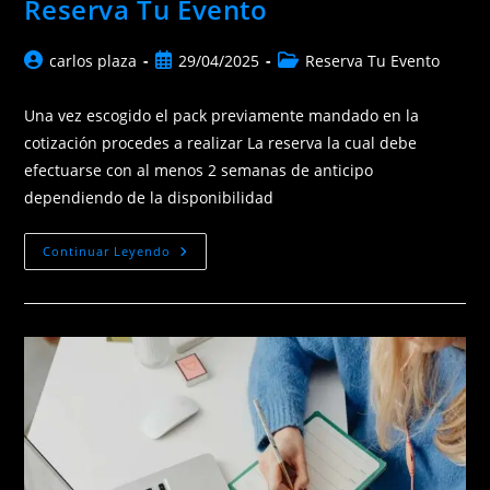
Reserva Tu Evento
Autor
Publicación
Categoría
carlos plaza
29/04/2025
Reserva Tu Evento
de
de
de
la
la
la
Una vez escogido el pack previamente mandado en la
entrada:
entrada:
entrada:
cotización procedes a realizar La reserva la cual debe
efectuarse con al menos 2 semanas de anticipo
dependiendo de la disponibilidad
Reserva
Continuar Leyendo
Tu
Evento