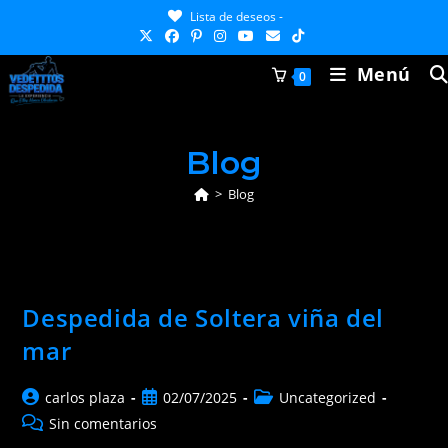
Ir
Lista de deseos -
al
contenido
Menú
0
Blog
>
Blog
Despedida de Soltera viña del
mar
Autor
Publicación
Categoría
carlos plaza
02/07/2025
Uncategorized
de
de
de
Comentarios
Sin comentarios
la
la
la
de