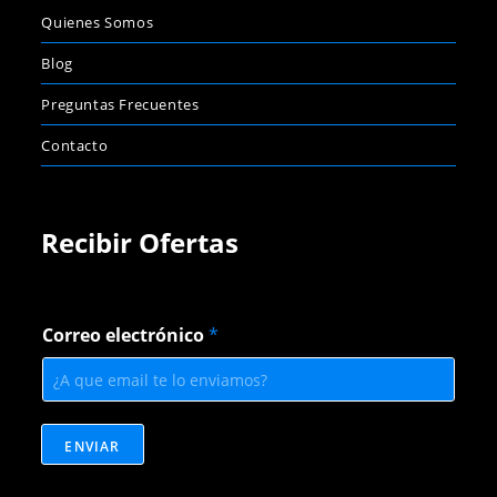
Quienes Somos
Blog
Preguntas Frecuentes
Contacto
Recibir Ofertas
C
Correo electrónico
*
o
r
r
e
o
C
ENVIAR
o
r