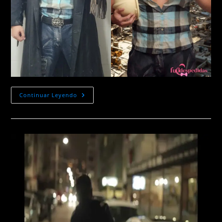
Despedida
Continuar Leyendo
De
Soltera
Viña
Del
Mar