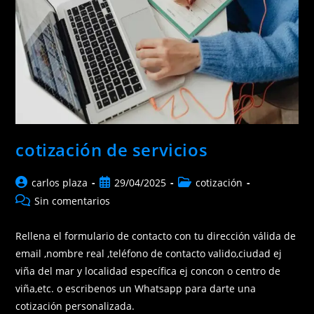
cotización de servicios
Autor
Publicación
Categoría
carlos plaza
29/04/2025
cotización
de
de
de
Comentarios
Sin comentarios
la
la
la
de
entrada:
entrada:
entrada:
la
Rellena el formulario de contacto con tu dirección válida de
entrada:
email ,nombre real ,teléfono de contacto valido,ciudad ej
viña del mar y localidad específica ej concon o centro de
viña,etc. o escribenos un Whatsapp para darte una
cotización personalizada.