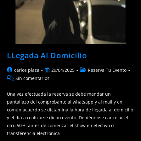
LLegada Al Domicilio
Autor
Publicación
Categoría
carlos plaza
29/04/2025
Reserva Tu Evento
de
de
de
Comentarios
Sin comentarios
la
la
la
de
entrada:
entrada:
entrada:
la
Una vez efectuada la reserva se debe mandar un
entrada:
pantallazo del comprobante al whatsapp y al mail y en
común acuerdo se dictamina la hora de llegada al domicilio
y el dia a realizarse dicho evento. Debiéndose cancelar el
otro 50%. antes de comenzar el show en efectivo o
transferencia electrónica