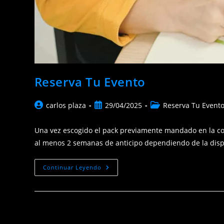
Reserva Tu Evento
Autor
Publicación
Categoría
carlos plaza
29/04/2025
Reserva Tu Event
de
de
de
la
la
la
Una vez escogido el pack previamente mandado en la coti
entrada:
entrada:
entrada:
al menos 2 semanas de anticipo dependiendo de la disp
Reserva
Continuar Leyendo
Tu
Evento