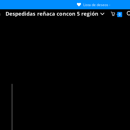
Lista de deseos -
A
a
Despedidas reñaca concon 5 región
0
b
d
la
w