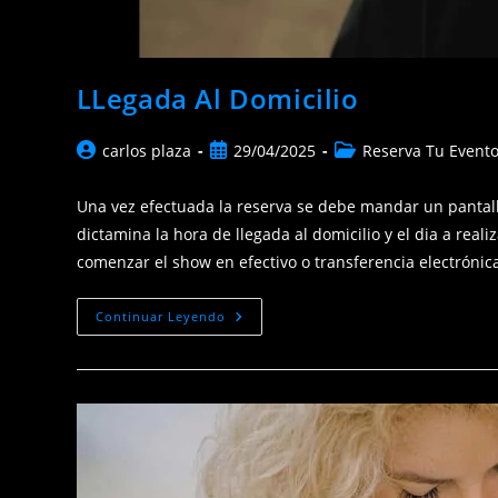
LLegada Al Domicilio
Autor
Publicación
Categoría
carlos plaza
29/04/2025
Reserva Tu Event
de
de
de
la
la
la
Una vez efectuada la reserva se debe mandar un pantal
entrada:
entrada:
entrada:
dictamina la hora de llegada al domicilio y el dia a real
comenzar el show en efectivo o transferencia electrónic
LLegada
Continuar Leyendo
Al
Domicilio