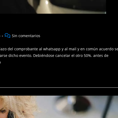
Comentarios
o
Sin comentarios
de
la
lazo del comprobante al whatsapp y al mail y en común acuerdo s
entrada:
izarse dicho evento. Debiéndose cancelar el otro 50%. antes de
a