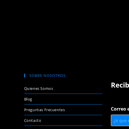
SOBRE NOSOTROS
Recib
Quienes Somos
Blog
e
Correo 
l
Preguntas Frecuentes
e
Contacto
c
t