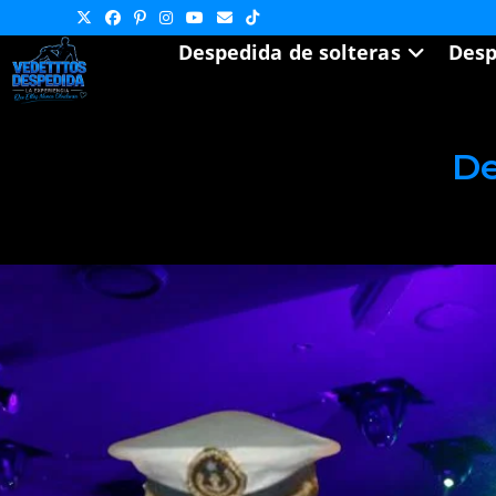
Ir
al
Despedida de solteras
Desp
contenido
De