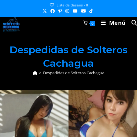
Ir
Lista de deseos -
0
al
contenido
Menú
0
Despedidas de Solteros
Cachagua
>
Despedidas de Solteros Cachagua