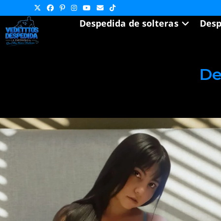
Ir
al
Despedida de solteras
Desp
contenido
De