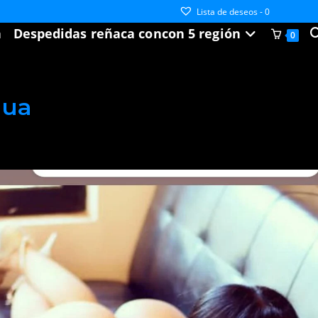
Lista de deseos -
0
A
a
Despedidas reñaca concon 5 región
0
b
d
la
w
gua