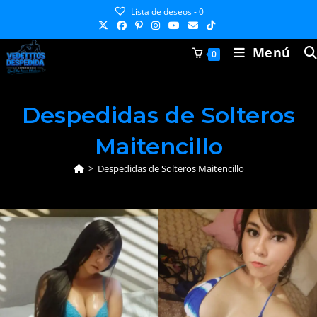
Ir
Lista de deseos -
0
al
contenido
Menú
0
Despedidas de Solteros
Maitencillo
>
Despedidas de Solteros Maitencillo