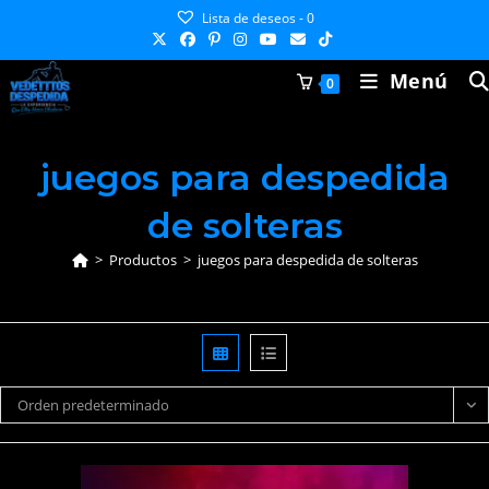
Ir
Lista de deseos -
0
al
contenido
Menú
0
juegos para despedida
de solteras
>
Productos
>
juegos para despedida de solteras
Orden predeterminado