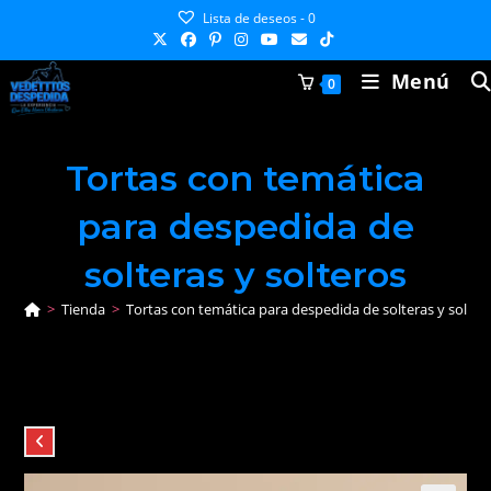
Ir
Lista de deseos -
0
al
contenido
Menú
0
Tortas con temática
para despedida de
solteras y solteros
>
Tienda
>
Tortas con temática para despedida de solteras y solter
Producto anterior