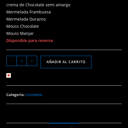
crema de Chocolate semi amargo
Mermelada Frambuesa
Mermelada Durazno
Mouss Chocolate
Mouss Manjar
Disponible para reserva
Tortas
-
+
AÑADIR AL CARRITO
con
temática
Añadir a lista de deseos
para
despedida
de
Categoría:
coctelería
solteras
y
solteros
cantidad