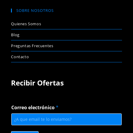
SOBRE NOSOTROS
Quienes Somos
Blog
Preguntas Frecuentes
Contacto
Recibir Ofertas
C
Correo electrónico
*
o
r
r
e
o