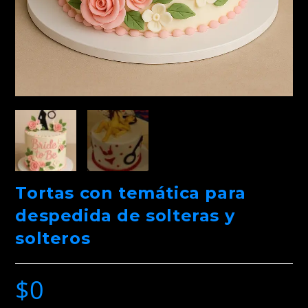
Tortas con temática para
despedida de solteras y
solteros
$
0