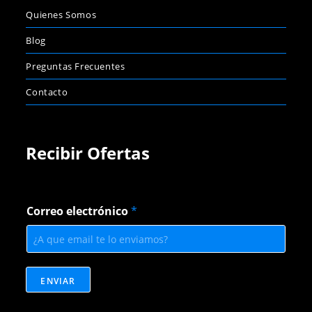
Quienes Somos
Blog
Preguntas Frecuentes
Contacto
Recibir Ofertas
C
Correo electrónico
*
o
r
r
e
o
C
ENVIAR
o
r