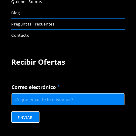
Quienes Somos
Blog
Preguntas Frecuentes
Contacto
Recibir Ofertas
C
Correo electrónico
*
o
r
r
e
o
C
ENVIAR
o
r
r