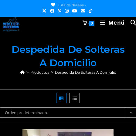
Ir
Lista de deseos -
al
contenido
Menú
0
Despedida De Solteras
A Domicilio
>
Productos
>
Despedida De Solteras A Domicilio
Orden predeterminado