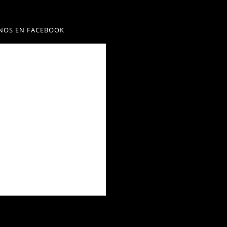
NOS EN FACEBOOK
Diseñado por
Vedettosdespedida.cl
- Copyright 2026