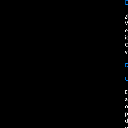
¿
V
e
i
C
v
D
E
a
o
p
d
m