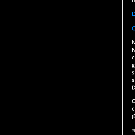
D
C
N
N
c
g
s
s
D
C
c
¡
o