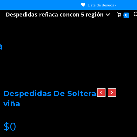
Lista de deseos -
a
Despedidas reñaca concon 5 región
0
a
Despedidas De Solteras
viña
$
0