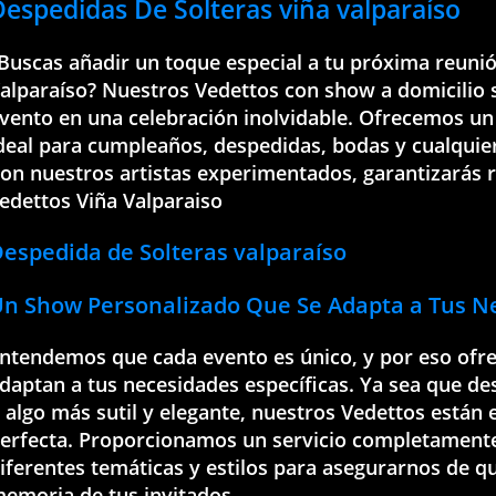
Despedidas De Solteras viña valparaíso
Buscas añadir un toque especial a tu próxima reunió
alparaíso? Nuestros Vedettos con show a domicilio s
vento en una celebración inolvidable. Ofrecemos un
deal para cumpleaños, despedidas, bodas y cualquie
on nuestros artistas experimentados, garantizarás ri
edettos Viña Valparaiso
espedida de Solteras valparaíso
Un Show Personalizado Que Se Adapta a Tus N
ntendemos que cada evento es único, y por eso of
daptan a tus necesidades específicas. Ya sea que de
 algo más sutil y elegante, nuestros Vedettos están
erfecta. Proporcionamos un servicio completamente
iferentes temáticas y estilos para asegurarnos de q
emoria de tus invitados.