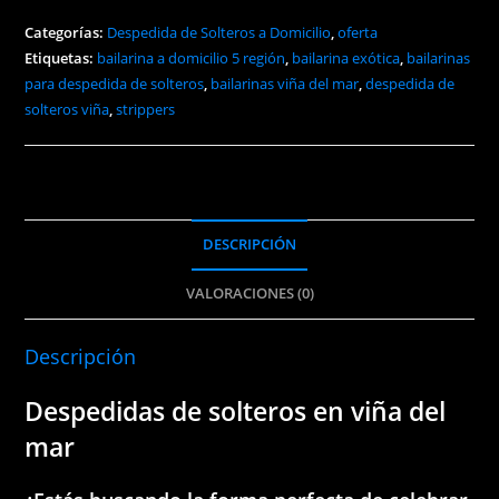
5
región
Categorías:
Despedida de Solteros a Domicilio
,
oferta
Etiquetas:
bailarina a domicilio 5 región
,
bailarina exótica
,
bailarinas
cantidad
para despedida de solteros
,
bailarinas viña del mar
,
despedida de
solteros viña
,
strippers
DESCRIPCIÓN
VALORACIONES (0)
Descripción
Despedidas de solteros en viña del
mar