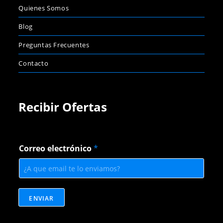
Quienes Somos
Blog
Preguntas Frecuentes
Contacto
Recibir Ofertas
*
Correo electrónico
*
*
e
l
e
c
t
ENVIAR
r
ó