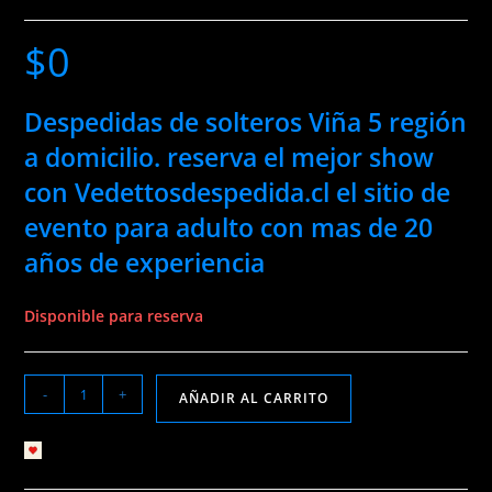
$
0
Despedidas de solteros Viña 5 región
a domicilio.
reserva el mejor show
con Vedettosdespedida.cl el sitio de
evento para adulto con mas de 20
años de experiencia
Disponible para reserva
Despedidas
-
+
AÑADIR AL CARRITO
de
solteros
Añadir a lista de deseos
viña