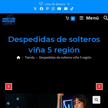
Ir
Lista de deseos -
0
al
contenido
Menú
0
Despedidas de solteros
viña 5 región
>
Tienda
>
Despedidas de solteros viña 5 región
Producto anterior
Siguiente producto