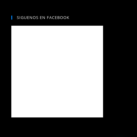
n
i
c
SIGUENOS EN FACEBOOK
o