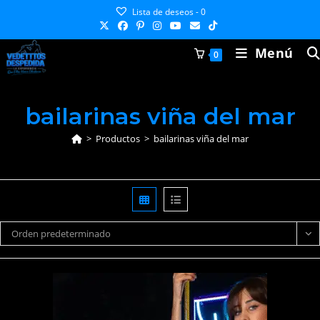
Ir
Lista de deseos -
0
al
contenido
Menú
0
bailarinas viña del mar
>
Productos
>
bailarinas viña del mar
Orden predeterminado